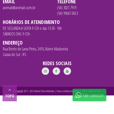
EMAIL
TELEFONE
animali@animali.com.br
(54) 3021.7919
(54) 99667.0023
HORÁRIOS DE ATENDIMENTO
DE SEGUNDA A SEXTA 9-12h e das 13:30 - 18h
SÁBADOS DAS 9-12h .
ENDEREÇO
Rua Bento de Lavra Pinto, 2410, Bairro Madureira
Caxias do Sul - RS
REDES SOCIAIS
^
© Copyright 2011 › 2021 Animali Clínica Veterinária | Todos os direitos reservados |
Isoton - Criação de Sites
Fale conosco!
TOPO